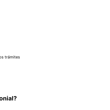
os trámites
onial
?