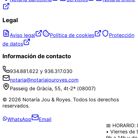
Legal
Aviso legal
Política de cookies
Protección
de datos
Información de contacto
934.881.622 y 936.317.030
notaria@notariajouroyes.com
Passeig de Gràcia, 55, 4t-2ª (08007)
© 2026 Notaría Jou & Royes. Todos los derechos
reservados.
WhatsApp
Email
📅 HORARIO: L
• Viernes de 9
9h a 14h y de 