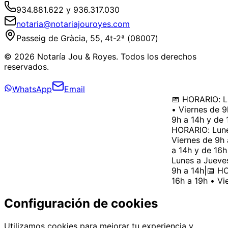
934.881.622 y 936.317.030
notaria@notariajouroyes.com
Passeig de Gràcia, 55, 4t-2ª (08007)
© 2026 Notaría Jou & Royes. Todos los derechos
reservados.
WhatsApp
Email
📅 HORARIO: Lu
• Viernes de 9h
9h a 14h y de 1
HORARIO: Lunes
Viernes de 9h a
a 14h y de 16h 
Lunes a Jueves 
9h a 14h
|
📅 HOR
16h a 19h • Vie
Configuración de cookies
Utilizamos cookies para mejorar tu experiencia y