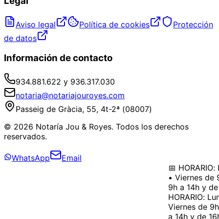
Legal
Aviso legal
Política de cookies
Protección
de datos
Información de contacto
934.881.622 y 936.317.030
notaria@notariajouroyes.com
Passeig de Gràcia, 55, 4t-2ª (08007)
© 2026 Notaría Jou & Royes. Todos los derechos
reservados.
WhatsApp
Email
📅 HORARIO: L
• Viernes de 9
9h a 14h y de 
HORARIO: Lune
Viernes de 9h 
a 14h y de 16h