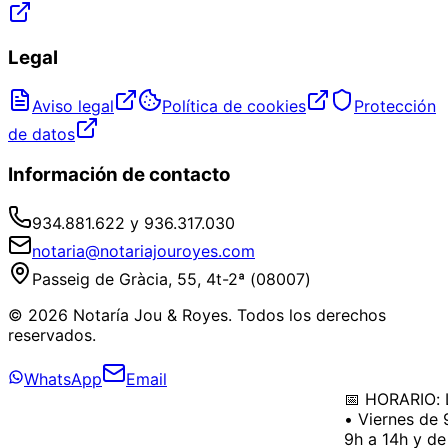
Legal
Aviso legal
Política de cookies
Protección
de datos
Información de contacto
934.881.622 y 936.317.030
notaria@notariajouroyes.com
Passeig de Gràcia, 55, 4t-2ª (08007)
© 2026 Notaría Jou & Royes. Todos los derechos
reservados.
WhatsApp
Email
📅 HORARIO: L
• Viernes de 9
9h a 14h y de 