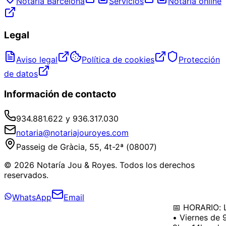
Notaría Barcelona
Servicios
Notaría online
Legal
Aviso legal
Política de cookies
Protección
de datos
Información de contacto
934.881.622 y 936.317.030
notaria@notariajouroyes.com
Passeig de Gràcia, 55, 4t-2ª (08007)
© 2026 Notaría Jou & Royes. Todos los derechos
reservados.
WhatsApp
Email
📅 HORARIO: Lu
• Viernes de 9