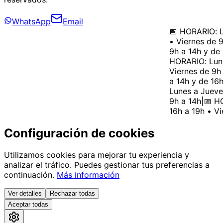
WhatsApp
Email
📅 HORARIO: Lu
• Viernes de 9
9h a 14h y de 
HORARIO: Lunes
Viernes de 9h 
a 14h y de 16h 
Lunes a Jueves
9h a 14h
|
📅 HO
16h a 19h • Vi
Configuración de cookies
Utilizamos cookies para mejorar tu experiencia y
analizar el tráfico. Puedes gestionar tus preferencias a
continuación.
Más información
Ver detalles
Rechazar todas
Aceptar todas