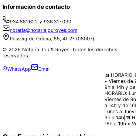
Información de contacto
934.881.622 y 936.317.030
notaria@notariajouroyes.com
Passeig de Gràcia, 55, 4t-2ª (08007)
© 2026 Notaría Jou & Royes. Todos los derechos
reservados.
WhatsApp
Email
📅 HORARIO: L
• Viernes de 9
9h a 14h y de 
HORARIO: Lune
Viernes de 9h 
a 14h y de 16h
Lunes a Jueves
9h a 14h
|
📅 HO
16h a 19h • Vi