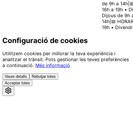
de 9h a 14h
|
📅
16h a 19h • Di
Dijous de 9h a
14h
|
📅 HORARI:
19h • Divendre
Configuració de cookies
Utilitzem cookies per millorar la teva experiència i
analitzar el trànsit. Pots gestionar les teves preferències
a continuació.
Més informació
Veure detalls
Rebutjar totes
Acceptar totes