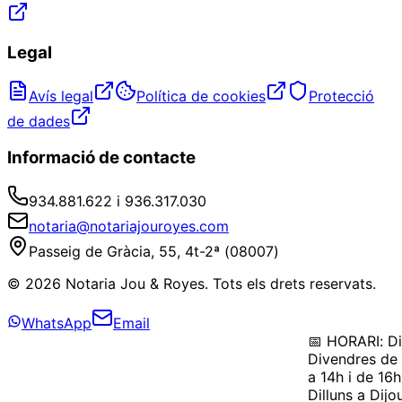
Legal
Avís legal
Política de cookies
Protecció
de dades
Informació de contacte
934.881.622 i 936.317.030
notaria@notariajouroyes.com
Passeig de Gràcia, 55, 4t-2ª (08007)
© 2026 Notaria Jou & Royes. Tots els drets reservats.
WhatsApp
Email
📅 HORARI: Dil
Divendres de 
a 14h i de 16h
Dilluns a Dijo