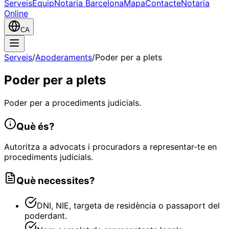
Serveis
Equip
Notaria Barcelona
Mapa
Contacte
Notaria
Online
CA
Serveis
/
Apoderaments
/
Poder per a plets
Poder per a plets
Poder per a procediments judicials.
Què és?
Autoritza a advocats i procuradors a representar-te en
procediments judicials.
Què necessites?
DNI, NIE, targeta de residència o passaport del
poderdant.