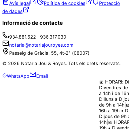
Avís legal
Política de cookies
Protecció
de dades
Informació de contacte
934.881.622 i 936.317.030
notaria@notariajouroyes.com
Passeig de Gràcia, 55, 4t-2ª (08007)
© 2026 Notaria Jou & Royes. Tots els drets reservats.
WhatsApp
Email
📅 HORARI: Dil
Divendres de 
a 14h i de 16h
Dilluns a Dijo
de 9h a 14h
|
📅
16h a 19h • Di
Dijous de 9h a
14h
|
📅 HORARI:
19h • Divendr